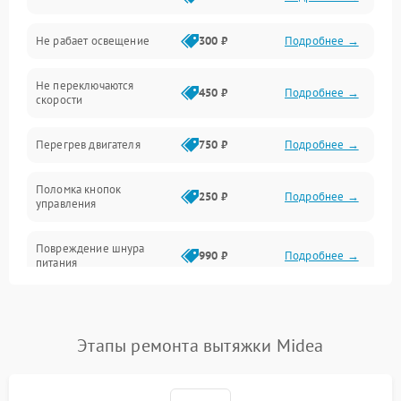
Освещение
Не рабает освещение
300 ₽
Подробнее →
Механические повреждения
Не переключаются
Электроника
450 ₽
Подробнее →
скорости
Электрика/Механические
Перегрев двигателя
750 ₽
Подробнее →
Поломка кнопок
250 ₽
Подробнее →
управления
Повреждение шнура
990 ₽
Подробнее →
питания
Выбивает автомат при
550 ₽
Подробнее →
включении
Этапы ремонта вытяжки Midea
Не ключается вытяжка
550 ₽
Подробнее →