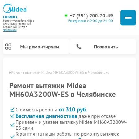
+7 (351) 200-70-49
FIX-MIDEA
Ежедневно с 9:00 до 21:00
Ремонт устройств Midea
Специализированный
cервисный центр г.
Челябинск
Мы ремонтируем
Позвонить
инске
Ремонт вытяжки Midea MH60A3200W-ES в Челябинске
Ремонт вытяжки Midea
MH60A3200W-ES в Челябинске
от 310 руб.
Стоимость ремонта
Бесплатная диагностика
даже при отказе
Привезем и увезем вытяжку Midea MH60A3200W-
ES сами
Ремонт вертикальных пылесосов Midea
Ремонт варочных панелей Midea
Ремонт увлажнителей воздуха Midea
Ремонт морозильных камер Midea
Ремонт водонагревателей Midea
Ремонт роботов-пылесосов Midea
Ремонт стиральных машин Midea
Ремонт микроволновых печей Midea
Ремонт очистителей воздуха Midea
Ремонт посудомоечных машин Midea
Ремонт сушильных машин Midea
Гарантия на наши работы по ремонту вытяжек