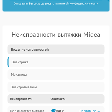
Отправляя, Вы соглашаетесь с
политикой конфиденциальности
Неисправности вытяжки Midea
Виды неисправностей
Электрика
Механика
Электропитание
Неисправности
Стоимость
Вентиляция
Не включается вытяжка
600 ₽
Подробнее →