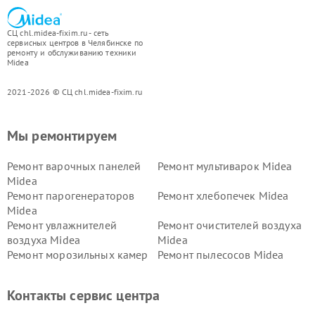
СЦ chl.midea-fixim.ru - сеть
сервисных центров в Челябинске по
ремонту и обслуживанию техники
Midea
2021-2026 © СЦ chl.midea-fixim.ru
Мы ремонтируем
Ремонт варочных панелей
Ремонт мультиварок Midea
Midea
Ремонт парогенераторов
Ремонт хлебопечек Midea
Midea
Ремонт увлажнителей
Ремонт очистителей воздуха
воздуха Midea
Midea
Ремонт морозильных камер
Ремонт пылесосов Midea
Midea
Ремонт вертикальных
Ремонт обогревателей Midea
Контакты сервис центра
пылесосов Midea
Ремонт вытяжек Midea
Ремонт водонагревателей