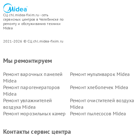
СЦ chl.midea-fixim.ru - сеть
сервисных центров в Челябинске по
ремонту и обслуживанию техники
Midea
2021-2026 © СЦ chl.midea-fixim.ru
Мы ремонтируем
Ремонт варочных панелей
Ремонт мультиварок Midea
Midea
Ремонт парогенераторов
Ремонт хлебопечек Midea
Midea
Ремонт увлажнителей
Ремонт очистителей воздуха
воздуха Midea
Midea
Ремонт морозильных камер
Ремонт пылесосов Midea
Midea
Ремонт вертикальных
Ремонт обогревателей Midea
Контакты сервис центра
пылесосов Midea
Ремонт вытяжек Midea
Ремонт водонагревателей