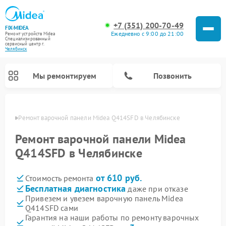
+7 (351) 200-70-49
FIX-MIDEA
Ежедневно с 9:00 до 21:00
Ремонт устройств Midea
Специализированный
cервисный центр г.
Челябинск
Мы ремонтируем
Позвонить
инске
Ремонт варочной панели Midea Q414SFD в Челябинске
Ремонт варочной панели Midea
Q414SFD в Челябинске
от 610 руб.
Стоимость ремонта
Бесплатная диагностика
даже при отказе
Привезем и увезем варочную панель Midea
Q414SFD сами
Ремонт очистителей воздуха Midea
Ремонт водонагревателей Midea
Ремонт роботов-пылесосов Midea
Ремонт стиральных машин Midea
Ремонт микроволновых печей Midea
Ремонт вертикальных пылесосов Midea
Ремонт увлажнителей воздуха Midea
Ремонт морозильных камер Midea
Ремонт посудомоечных машин Midea
Ремонт сушильных машин Midea
Гарантия на наши работы по ремонту варочных