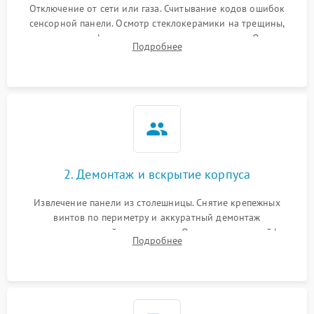
Отключение от сети или газа. Считывание кодов ошибок
сенсорной панели. Осмотр стеклокерамики на трещины,
проверка конфорок на равномерность нагрева. Опрос
Подробнее
клиента о симптомах (не включается, не видит посуду,
щелкает).
2. Демонтаж и вскрытие корпуса
Извлечение панели из столешницы. Снятие крепежных
винтов по периметру и аккуратный демонтаж
стеклокерамической поверхности. Отсоединение шлейфов
Подробнее
сенсорного блока для доступа к силовым платам, катушкам
или ТЭНам.