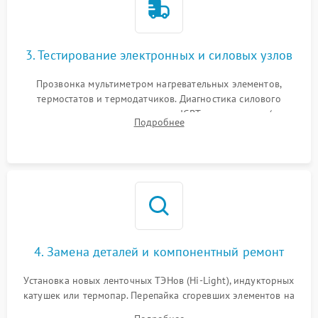
3. Тестирование электронных и силовых узлов
Прозвонка мультиметром нагревательных элементов,
термостатов и термодатчиков. Диагностика силового
модуля, реле, диодных мостов и IGBT-транзисторов (для
Подробнее
индукции). Проверка кранов и газ-контроля (для газовых
панелей).
4. Замена деталей и компонентный ремонт
Установка новых ленточных ТЭНов (Hi-Light), индукторных
катушек или термопар. Перепайка сгоревших элементов на
плате управления, восстановление токопроводящих