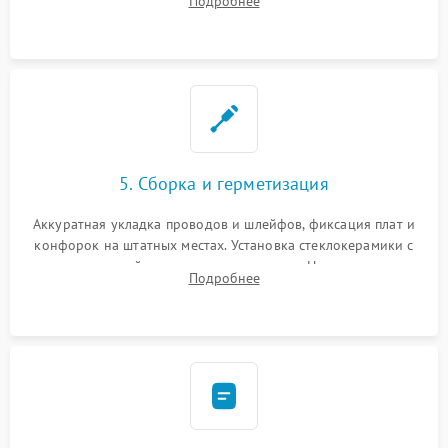
Подробнее
дорожек. Очистка контактов и замена поврежденной
проводки.
5. Сборка и герметизация
Аккуратная укладка проводов и шлейфов, фиксация плат и
конфорок на штатных местах. Установка стеклокерамики с
проверкой равномерности зазоров. Нанесение
Подробнее
термостойкого герметика или укладка уплотнительной
ленты по контуру.