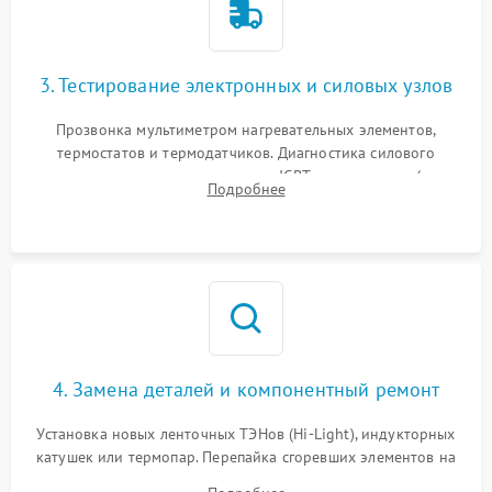
3. Тестирование электронных и силовых узлов
Прозвонка мультиметром нагревательных элементов,
термостатов и термодатчиков. Диагностика силового
модуля, реле, диодных мостов и IGBT-транзисторов (для
Подробнее
индукции). Проверка кранов и газ-контроля (для газовых
панелей).
4. Замена деталей и компонентный ремонт
Установка новых ленточных ТЭНов (Hi-Light), индукторных
катушек или термопар. Перепайка сгоревших элементов на
плате управления, восстановление токопроводящих