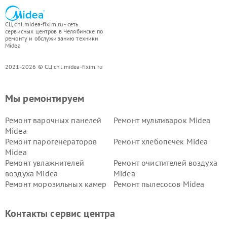
СЦ chl.midea-fixim.ru - сеть
сервисных центров в Челябинске по
ремонту и обслуживанию техники
Midea
2021-2026 © СЦ chl.midea-fixim.ru
Мы ремонтируем
Ремонт варочных панелей
Ремонт мультиварок Midea
Midea
Ремонт парогенераторов
Ремонт хлебопечек Midea
Midea
Ремонт увлажнителей
Ремонт очистителей воздуха
воздуха Midea
Midea
Ремонт морозильных камер
Ремонт пылесосов Midea
Midea
Ремонт вертикальных
Ремонт обогревателей Midea
Контакты сервис центра
пылесосов Midea
Ремонт вытяжек Midea
Ремонт водонагревателей