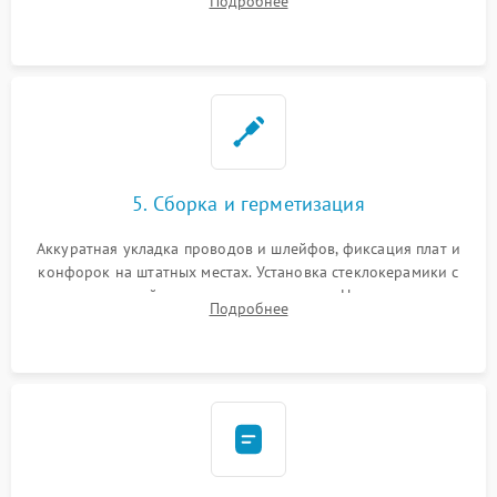
Подробнее
дорожек. Очистка контактов и замена поврежденной
проводки.
5. Сборка и герметизация
Аккуратная укладка проводов и шлейфов, фиксация плат и
конфорок на штатных местах. Установка стеклокерамики с
проверкой равномерности зазоров. Нанесение
Подробнее
термостойкого герметика или укладка уплотнительной
ленты по контуру.