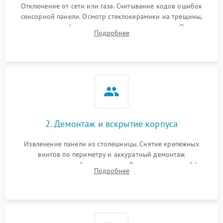
Отключение от сети или газа. Считывание кодов ошибок
сенсорной панели. Осмотр стеклокерамики на трещины,
проверка конфорок на равномерность нагрева. Опрос
Подробнее
клиента о симптомах (не включается, не видит посуду,
щелкает).
2. Демонтаж и вскрытие корпуса
Извлечение панели из столешницы. Снятие крепежных
винтов по периметру и аккуратный демонтаж
стеклокерамической поверхности. Отсоединение шлейфов
Подробнее
сенсорного блока для доступа к силовым платам, катушкам
или ТЭНам.