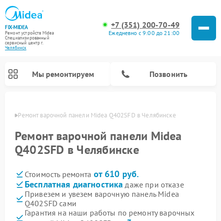
+7 (351) 200-70-49
FIX-MIDEA
Ежедневно с 9:00 до 21:00
Ремонт устройств Midea
Специализированный
cервисный центр г.
Челябинск
Мы ремонтируем
Позвонить
инске
Ремонт варочной панели Midea Q402SFD в Челябинске
Ремонт варочной панели Midea
Q402SFD в Челябинске
от 610 руб.
Стоимость ремонта
Бесплатная диагностика
даже при отказе
Привезем и увезем варочную панель Midea
Q402SFD сами
Ремонт очистителей воздуха Midea
Ремонт водонагревателей Midea
Ремонт роботов-пылесосов Midea
Ремонт стиральных машин Midea
Ремонт микроволновых печей Midea
Ремонт вертикальных пылесосов Midea
Ремонт увлажнителей воздуха Midea
Ремонт морозильных камер Midea
Ремонт посудомоечных машин Midea
Ремонт сушильных машин Midea
Гарантия на наши работы по ремонту варочных