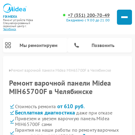
+7 (351) 200-70-49
FIX-MIDEA
Ежедневно с 9:00 до 21:00
Ремонт устройств Midea
Специализированный
cервисный центр г.
Челябинск
Мы ремонтируем
Позвонить
инске
Ремонт варочной панели Midea MIH65700F в Челябинске
Ремонт варочной панели Midea
MIH65700F в Челябинске
от 610 руб.
Стоимость ремонта
Бесплатная диагностика
даже при отказе
Привезем и увезем варочную панель Midea
MIH65700F сами
Ремонт очистителей воздуха Midea
Ремонт водонагревателей Midea
Ремонт роботов-пылесосов Midea
Ремонт стиральных машин Midea
Ремонт микроволновых печей Midea
Ремонт вертикальных пылесосов Midea
Ремонт увлажнителей воздуха Midea
Ремонт морозильных камер Midea
Ремонт посудомоечных машин Midea
Ремонт сушильных машин Midea
Гарантия на наши работы по ремонту варочных