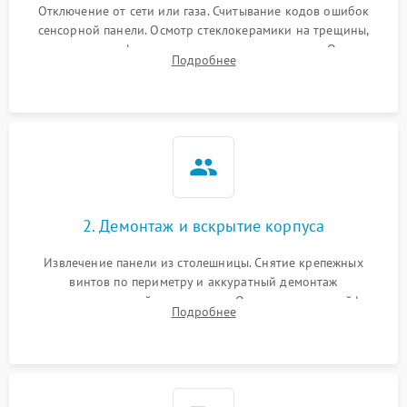
Отключение от сети или газа. Считывание кодов ошибок
сенсорной панели. Осмотр стеклокерамики на трещины,
проверка конфорок на равномерность нагрева. Опрос
Подробнее
клиента о симптомах (не включается, не видит посуду,
щелкает).
2. Демонтаж и вскрытие корпуса
Извлечение панели из столешницы. Снятие крепежных
винтов по периметру и аккуратный демонтаж
стеклокерамической поверхности. Отсоединение шлейфов
Подробнее
сенсорного блока для доступа к силовым платам, катушкам
или ТЭНам.