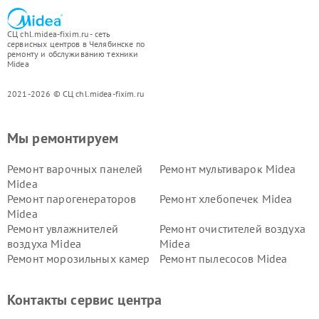
СЦ chl.midea-fixim.ru - сеть
сервисных центров в Челябинске по
ремонту и обслуживанию техники
Midea
2021-2026 © СЦ chl.midea-fixim.ru
Мы ремонтируем
Ремонт варочных панелей
Ремонт мультиварок Midea
Midea
Ремонт парогенераторов
Ремонт хлебопечек Midea
Midea
Ремонт увлажнителей
Ремонт очистителей воздуха
воздуха Midea
Midea
Ремонт морозильных камер
Ремонт пылесосов Midea
Midea
Ремонт вертикальных
Ремонт обогревателей Midea
Контакты сервис центра
пылесосов Midea
Ремонт вытяжек Midea
Ремонт водонагревателей