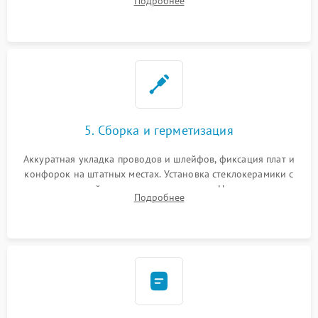
Подробнее
дорожек. Очистка контактов и замена поврежденной
проводки.
5. Сборка и герметизация
Аккуратная укладка проводов и шлейфов, фиксация плат и
конфорок на штатных местах. Установка стеклокерамики с
проверкой равномерности зазоров. Нанесение
Подробнее
термостойкого герметика или укладка уплотнительной
ленты по контуру.