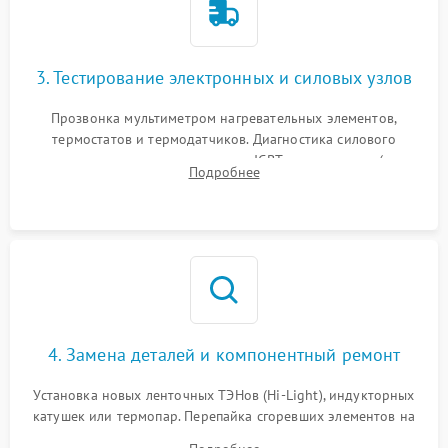
3. Тестирование электронных и силовых узлов
Прозвонка мультиметром нагревательных элементов,
термостатов и термодатчиков. Диагностика силового
модуля, реле, диодных мостов и IGBT-транзисторов (для
Подробнее
индукции). Проверка кранов и газ-контроля (для газовых
панелей).
4. Замена деталей и компонентный ремонт
Установка новых ленточных ТЭНов (Hi-Light), индукторных
катушек или термопар. Перепайка сгоревших элементов на
плате управления, восстановление токопроводящих