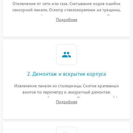
Отключение от сети или газа. Считывание кодов ошибок
сенсорной панели. Осмотр стеклокерамики на трещины,
проверка конфорок на равномерность нагрева. Опрос
Подробнее
клиента о симптомах (не включается, не видит посуду,
щелкает).
2. Демонтаж и вскрытие корпуса
Извлечение панели из столешницы. Снятие крепежных
винтов по периметру и аккуратный демонтаж
стеклокерамической поверхности. Отсоединение шлейфов
Подробнее
сенсорного блока для доступа к силовым платам, катушкам
или ТЭНам.