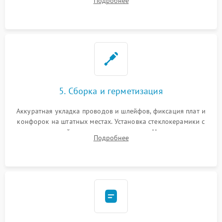
Подробнее
дорожек. Очистка контактов и замена поврежденной
проводки.
5. Сборка и герметизация
Аккуратная укладка проводов и шлейфов, фиксация плат и
конфорок на штатных местах. Установка стеклокерамики с
проверкой равномерности зазоров. Нанесение
Подробнее
термостойкого герметика или укладка уплотнительной
ленты по контуру.