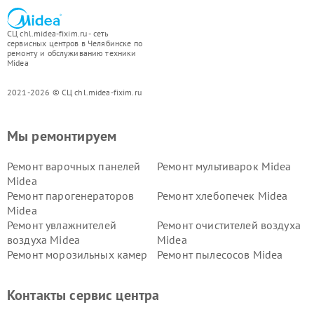
СЦ chl.midea-fixim.ru - сеть
сервисных центров в Челябинске по
ремонту и обслуживанию техники
Midea
2021-2026 © СЦ chl.midea-fixim.ru
Мы ремонтируем
Ремонт варочных панелей
Ремонт мультиварок Midea
Midea
Ремонт парогенераторов
Ремонт хлебопечек Midea
Midea
Ремонт увлажнителей
Ремонт очистителей воздуха
воздуха Midea
Midea
Ремонт морозильных камер
Ремонт пылесосов Midea
Midea
Ремонт вертикальных
Ремонт обогревателей Midea
Контакты сервис центра
пылесосов Midea
Ремонт вытяжек Midea
Ремонт водонагревателей