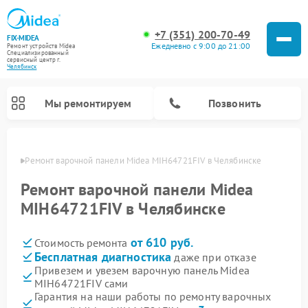
+7 (351) 200-70-49
FIX-MIDEA
Ежедневно с 9:00 до 21:00
Ремонт устройств Midea
Специализированный
cервисный центр г.
Челябинск
Мы ремонтируем
Позвонить
инске
Ремонт варочной панели Midea MIH64721FIV в Челябинске
Ремонт варочной панели Midea
MIH64721FIV в Челябинске
от 610 руб.
Стоимость ремонта
Бесплатная диагностика
даже при отказе
Привезем и увезем варочную панель Midea
MIH64721FIV сами
Ремонт очистителей воздуха Midea
Ремонт водонагревателей Midea
Ремонт роботов-пылесосов Midea
Ремонт стиральных машин Midea
Ремонт микроволновых печей Midea
Ремонт вертикальных пылесосов Midea
Ремонт увлажнителей воздуха Midea
Ремонт морозильных камер Midea
Ремонт посудомоечных машин Midea
Ремонт сушильных машин Midea
Гарантия на наши работы по ремонту варочных