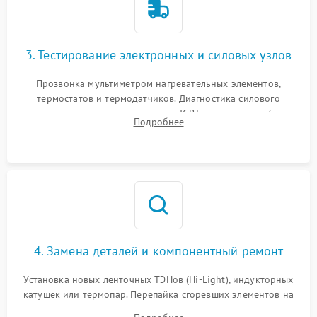
3. Тестирование электронных и силовых узлов
Прозвонка мультиметром нагревательных элементов,
термостатов и термодатчиков. Диагностика силового
модуля, реле, диодных мостов и IGBT-транзисторов (для
Подробнее
индукции). Проверка кранов и газ-контроля (для газовых
панелей).
4. Замена деталей и компонентный ремонт
Установка новых ленточных ТЭНов (Hi-Light), индукторных
катушек или термопар. Перепайка сгоревших элементов на
плате управления, восстановление токопроводящих