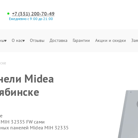
+7 (351) 200-70-49
Ежедневно с 9:00 до 21:00
ны
О нас
Отзывы
Доставка
Гарантии
Акции и скидки
Зая
нске
нели Midea
ябинске
е
a MIH 32335 FW сами
чных панелей Midea MIH 32335