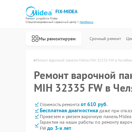
FIX-MIDEA
Ремонт устройств Midea
Специализированный cервисный центр г.
Челябинск
Мы ремонтируем
Срочный ремонт
Це
Midea в Челябинске
Ремонт варочной панели Midea MIH 32335 FW в Челяби
Ремонт варочной па
MIH 32335 FW в Чел
от 610 руб.
Стоимость ремонта
Бесплатная диагностика
даже при отказ
Привезем и увезем варочную панель Mide
Гарантия на наши работы по ремонту варо
до 3-х лет
FW
Ремонт парогенераторов Midea
Ремонт увлажнителей воздуха Midea
Ремонт очистителей воздуха Midea
Ремонт морозильных камер Midea
Ремонт вертикальных пылесосов Midea
Ремонт водонагревателей Midea
Ремонт роботов-пылесосов Midea
Ремонт стиральных машин Midea
Ремонт посудомоечных машин Midea
Ремонт микроволновых печей Midea
Ремонт кондиционеров Midea
Ремонт духовых шкафов Midea
Ремонт сушильных машин Midea