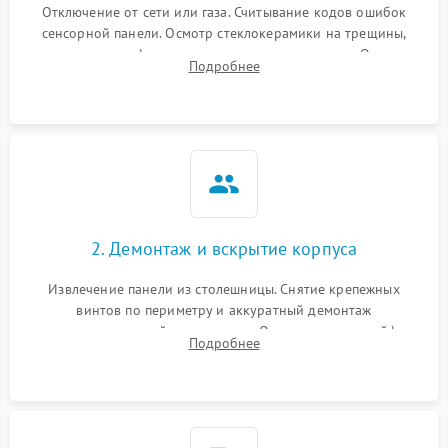
Отключение от сети или газа. Считывание кодов ошибок
сенсорной панели. Осмотр стеклокерамики на трещины,
проверка конфорок на равномерность нагрева. Опрос
Подробнее
клиента о симптомах (не включается, не видит посуду,
щелкает).
2. Демонтаж и вскрытие корпуса
Извлечение панели из столешницы. Снятие крепежных
винтов по периметру и аккуратный демонтаж
стеклокерамической поверхности. Отсоединение шлейфов
Подробнее
сенсорного блока для доступа к силовым платам, катушкам
или ТЭНам.