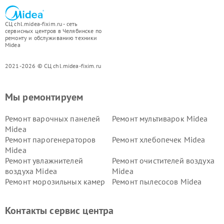
СЦ chl.midea-fixim.ru - сеть
сервисных центров в Челябинске по
ремонту и обслуживанию техники
Midea
2021-2026 © СЦ chl.midea-fixim.ru
Мы ремонтируем
Ремонт варочных панелей
Ремонт мультиварок Midea
Midea
Ремонт парогенераторов
Ремонт хлебопечек Midea
Midea
Ремонт увлажнителей
Ремонт очистителей воздуха
воздуха Midea
Midea
Ремонт морозильных камер
Ремонт пылесосов Midea
Midea
Ремонт вертикальных
Ремонт обогревателей Midea
Контакты сервис центра
пылесосов Midea
Ремонт вытяжек Midea
Ремонт водонагревателей