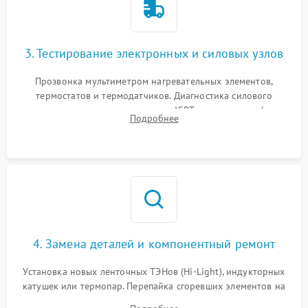
3. Тестирование электронных и силовых узлов
Прозвонка мультиметром нагревательных элементов,
термостатов и термодатчиков. Диагностика силового
модуля, реле, диодных мостов и IGBT-транзисторов (для
Подробнее
индукции). Проверка кранов и газ-контроля (для газовых
панелей).
4. Замена деталей и компонентный ремонт
Установка новых ленточных ТЭНов (Hi-Light), индукторных
катушек или термопар. Перепайка сгоревших элементов на
плате управления, восстановление токопроводящих