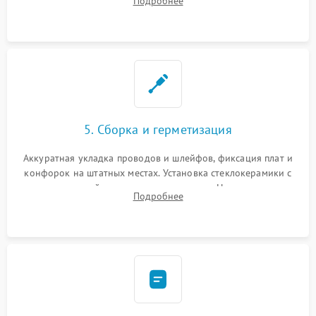
Подробнее
дорожек. Очистка контактов и замена поврежденной
проводки.
5. Сборка и герметизация
Аккуратная укладка проводов и шлейфов, фиксация плат и
конфорок на штатных местах. Установка стеклокерамики с
проверкой равномерности зазоров. Нанесение
Подробнее
термостойкого герметика или укладка уплотнительной
ленты по контуру.