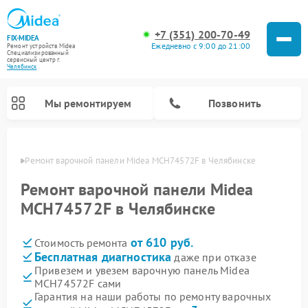
+7 (351) 200-70-49
FIX-MIDEA
Ежедневно с 9:00 до 21:00
Ремонт устройств Midea
Специализированный
cервисный центр г.
Челябинск
Мы ремонтируем
Позвонить
инске
Ремонт варочной панели Midea MCH74572F в Челябинске
Ремонт варочной панели Midea
MCH74572F в Челябинске
от 610 руб.
Стоимость ремонта
Бесплатная диагностика
даже при отказе
Привезем и увезем варочную панель Midea
MCH74572F сами
Ремонт очистителей воздуха Midea
Ремонт водонагревателей Midea
Ремонт роботов-пылесосов Midea
Ремонт стиральных машин Midea
Ремонт микроволновых печей Midea
Ремонт вертикальных пылесосов Midea
Ремонт увлажнителей воздуха Midea
Ремонт морозильных камер Midea
Ремонт посудомоечных машин Midea
Ремонт сушильных машин Midea
Гарантия на наши работы по ремонту варочных