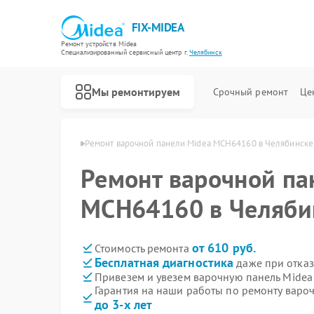
FIX-MIDEA
Ремонт устройств Midea
Специализированный cервисный центр г.
Челябинск
Мы ремонтируем
Срочный ремонт
Це
Midea в Челябинске
Ремонт варочной панели Midea MCH64160 в Челябинске
Ремонт варочной па
MCH64160 в Челяби
от 610 руб.
Стоимость ремонта
Бесплатная диагностика
даже при отказ
Привезем и увезем варочную панель Mide
Гарантия на наши работы по ремонту вар
до 3-х лет
Ремонт парогенераторов Midea
Ремонт увлажнителей воздуха Midea
Ремонт очистителей воздуха Midea
Ремонт морозильных камер Midea
Ремонт вертикальных пылесосов Midea
Ремонт водонагревателей Midea
Ремонт роботов-пылесосов Midea
Ремонт стиральных машин Midea
Ремонт посудомоечных машин Midea
Ремонт микроволновых печей Midea
Ремонт кондиционеров Midea
Ремонт духовых шкафов Midea
Ремонт сушильных машин Midea