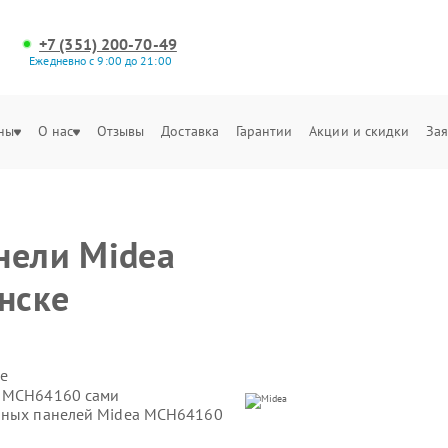
+7 (351) 200-70-49
Ежедневно с 9:00 до 21:00
ны
О нас
Отзывы
Доставка
Гарантии
Акции и скидки
Зая
нели Midea
нске
е
a MCH64160 сами
очных панелей Midea MCH64160