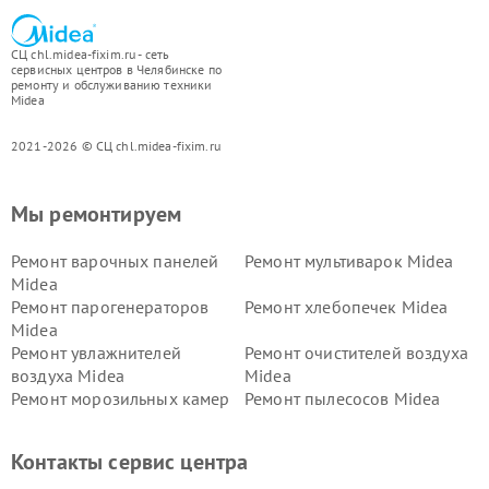
СЦ chl.midea-fixim.ru - сеть
сервисных центров в Челябинске по
ремонту и обслуживанию техники
Midea
2021-2026 © СЦ chl.midea-fixim.ru
Мы ремонтируем
Ремонт варочных панелей
Ремонт мультиварок Midea
Midea
Ремонт парогенераторов
Ремонт хлебопечек Midea
Midea
Ремонт увлажнителей
Ремонт очистителей воздуха
воздуха Midea
Midea
Ремонт морозильных камер
Ремонт пылесосов Midea
Midea
Ремонт вертикальных
Ремонт обогревателей Midea
Контакты сервис центра
пылесосов Midea