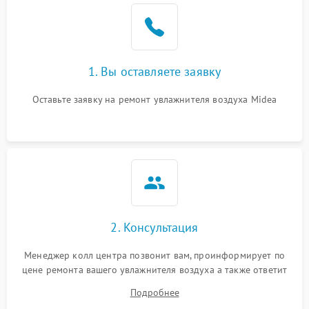
Неисправность системы
1000 ₽
Подробнее →
защиты от перегрева
1. Вы оставляете заявку
Повреждение системы
защиты от
1000 ₽
Подробнее →
перенапряжения
Оставьте заявку на ремонт увлажнителя воздуха Midea
Неисправность системы
1000 ₽
Подробнее →
защиты от замыкания
Повреждение системы
1000 ₽
Подробнее →
защиты от перегрузок
Не отключается
1300 ₽
Подробнее →
2. Консультация
Менеджер колл центра позвонит вам, проинформирует по
цене ремонта вашего увлажнителя воздуха а также ответит
на все ваши вопросы.
Подробнее