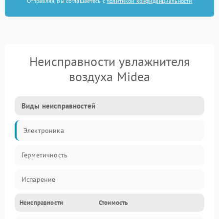
Отправляя, Вы соглашаетесь с
политикой конфиденциальности
Неисправности увлажнителя
воздуха Midea
Виды неисправностей
Электроника
Герметичность
Испарение
Неисправности
Стоимость
Водяной тракт