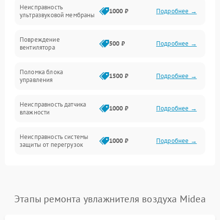
Неисправность
Механические повреждения
1000 ₽
Подробнее →
ультразвуковой мембраны
Электропитание
Повреждение
500 ₽
Подробнее →
вентилятора
Управление
Поломка блока
1500 ₽
Подробнее →
управления
Датчики
Неисправность датчика
1000 ₽
Подробнее →
влажности
Неисправность системы
1000 ₽
Подробнее →
защиты от перегрузок
Повреждение системы
автоматического
1000 ₽
Подробнее →
отключения
Этапы ремонта увлажнителя воздуха Midea
Поломка системы защиты
1000 ₽
Подробнее →
от короткого замыкания