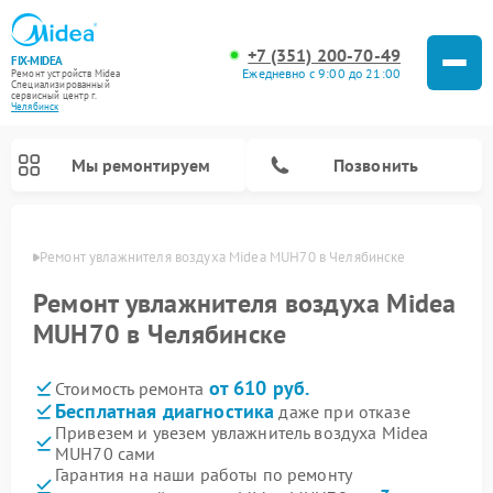
+7 (351) 200-70-49
FIX-MIDEA
Ежедневно с 9:00 до 21:00
Ремонт устройств Midea
Специализированный
cервисный центр г.
Челябинск
Мы ремонтируем
Позвонить
инске
Ремонт увлажнителя воздуха Midea MUH70 в Челябинске
Ремонт увлажнителя воздуха Midea
MUH70 в Челябинске
от 610 руб.
Стоимость ремонта
Бесплатная диагностика
даже при отказе
Привезем и увезем увлажнитель воздуха Midea
MUH70 сами
Ремонт варочных панелей Midea
Ремонт очистителей воздуха Midea
Ремонт водонагревателей Midea
Ремонт роботов-пылесосов Midea
Ремонт стиральных машин Midea
Ремонт микроволновых печей Midea
Ремонт вертикальных пылесосов Midea
Ремонт морозильных камер Midea
Ремонт посудомоечных машин Midea
Ремонт сушильных машин Midea
Гарантия на наши работы по ремонту