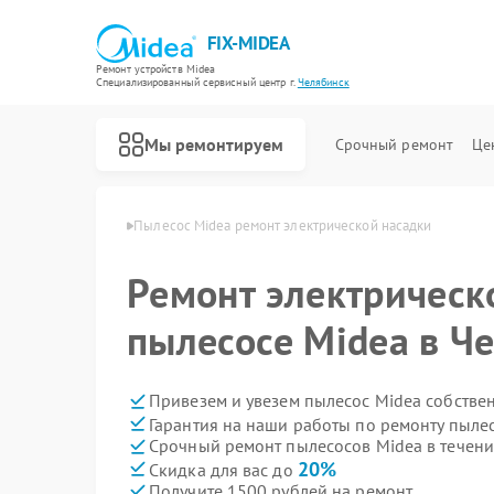
FIX-MIDEA
Ремонт устройств Midea
Специализированный cервисный центр г.
Челябинск
Мы ремонтируем
Срочный ремонт
Це
Midea в Челябинске
Пылесос Midea ремонт электрической насадки
Ремонт электрическ
пылесосе Midea в Ч
Привезем и увезем пылесос Midea собстве
Гарантия на наши работы по ремонту пыле
Срочный ремонт пылесосов Midea в течени
20%
Скидка для вас до
Получите 1500 рублей на ремонт
Ремонт варочных панелей Midea
Ремонт парогенераторов Midea
Ремонт увлажнителей воздуха Midea
Ремонт очистителей воздуха Midea
Ремонт морозильных камер Midea
Ремонт вертикальных пылесосов Midea
Ремонт водонагревателей Midea
Ремонт роботов-пылесосов Midea
Ремонт стиральных машин Midea
Ремонт посудомоечных машин Midea
Ремонт микроволновых печей Midea
Ремонт кондиционеров Midea
Ремонт духовых шкафов Midea
Ремонт сушильных машин Midea