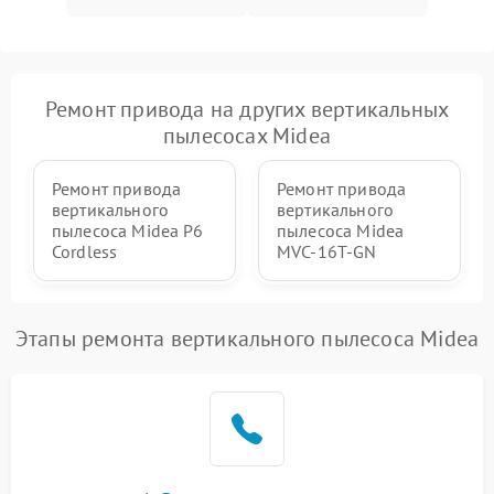
Поломка системы защиты
1000 ₽
Подробнее →
от перегрузок
Ремонт привода на других вертикальных
Повреждение системы
пылесосах Midea
защиты от короткого
1500 ₽
Подробнее →
замыкания
Ремонт привода
Ремонт привода
вертикального
вертикального
пылесоса Midea P6
пылесоса Midea
Cordless
MVC-16T-GN
Этапы ремонта вертикального пылесоса Midea