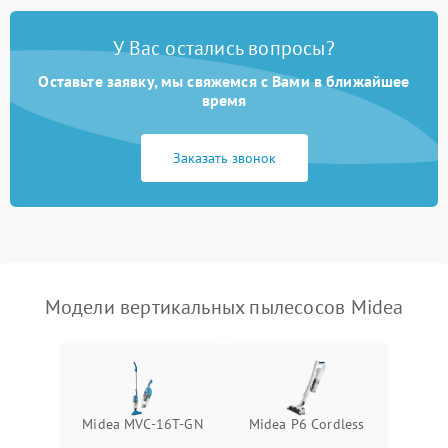
Поломка кнопки
500 ₽
Подробнее →
включения/выключения
Электронные компоненты
У Вас остались вопросы?
Оставьте заявку, мы свяжемся с Вами в ближайшее
Неисправность системы
1000 ₽
Подробнее →
индикации
время
Неисправность системы
1000 ₽
Подробнее →
Заказать звонок
защиты от перегрева
Поломка системы
автоматического
1500 ₽
Подробнее →
отключения
Неисправность системы
Модели вертикальных пылесосов Midea
1500 ₽
Подробнее →
управления
Поломка системы
1000 ₽
Подробнее →
освещения (если есть)
Midea MVC-16T-GN
Midea P6 Cordless
Повреждение внутренних
500 ₽
Подробнее →
проводов