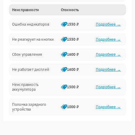
Неисправности
Стоимость
Механика
Ошибка индикаторов
1550 ₽
Подробнее →
Аккумулятор
Не реагирует на кнопки
1550 ₽
Подробнее →
Работа системы
Сбои управления
1600 ₽
Подробнее →
Всасывание
Не работает дисплей
1600 ₽
Подробнее →
Засор
Неисправность
Привод
1500 ₽
Подробнее →
аккумулятора
Мотор
Поломка зарядного
1000 ₽
Подробнее →
устройства
Защита
Неисправность двигателя
2000 ₽
Подробнее →
Корпус/Герметичность