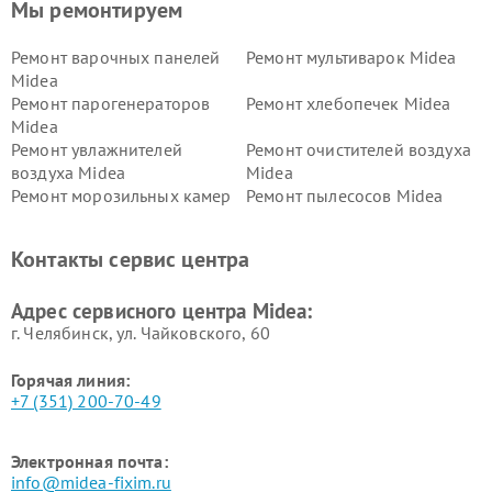
Мы ремонтируем
Ремонт варочных панелей
Ремонт мультиварок Midea
Midea
Ремонт парогенераторов
Ремонт хлебопечек Midea
Midea
Ремонт увлажнителей
Ремонт очистителей воздуха
воздуха Midea
Midea
Ремонт морозильных камер
Ремонт пылесосов Midea
Midea
Ремонт вертикальных
Ремонт обогревателей Midea
Контакты сервис центра
пылесосов Midea
Ремонт вытяжек Midea
Ремонт водонагревателей
Адрес сервисного центра Midea:
Midea
г. Челябинск, ул. Чайковского, 60
Горячая линия:
+7 (351) 200-70-49
Электронная почта:
info@midea-fixim.ru