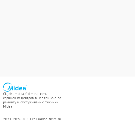
СЦ chl.midea-fixim.ru - сеть
сервисных центров в Челябинске по
ремонту и обслуживанию техники
Midea
2021-2026 © СЦ chl.midea-fixim.ru