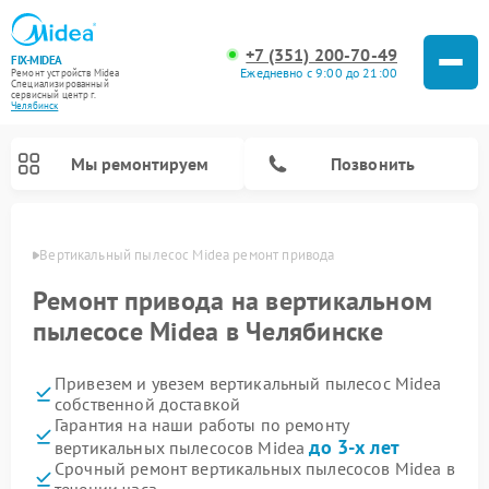
+7 (351) 200-70-49
FIX-MIDEA
Ежедневно с 9:00 до 21:00
Ремонт устройств Midea
Специализированный
cервисный центр г.
Челябинск
Мы ремонтируем
Позвонить
инске
Вертикальный пылесос Midea ремонт привода
Ремонт привода на вертикальном
пылесосе Midea в Челябинске
Привезем и увезем вертикальный пылесос Midea
собственной доставкой
Гарантия на наши работы по ремонту
до 3-х лет
вертикальных пылесосов Midea
Ремонт варочных панелей Midea
Ремонт увлажнителей воздуха Midea
Ремонт морозильных камер Midea
Ремонт водонагревателей Midea
Ремонт роботов-пылесосов Midea
Ремонт стиральных машин Midea
Ремонт микроволновых печей Midea
Ремонт очистителей воздуха Midea
Ремонт посудомоечных машин Midea
Ремонт сушильных машин Midea
Срочный ремонт вертикальных пылесосов Midea в