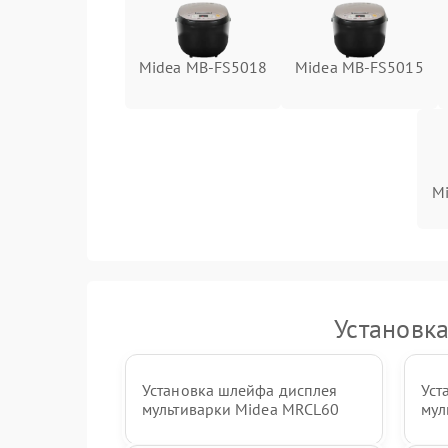
Midea MB-FS5018
Midea MB-FS5015
M
Установк
Установка шлейфа дисплея
Уст
мультиварки Midea MRCL60
мул