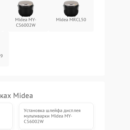
Midea MY-
Midea MRCL50
CS6002W
19
ках Midea
Установка шлейфа дисплея
мультиварки Midea MY-
CS6002W