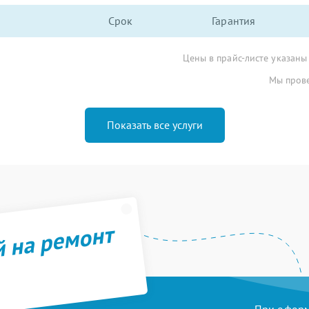
Срок
Гарантия
Цены в прайс-листе указаны
Мы прове
Показать все услуги
й на ремонт