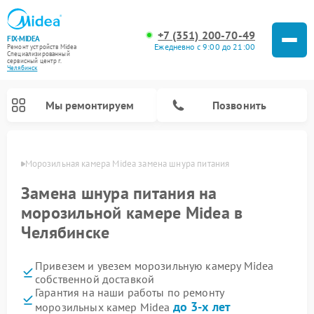
+7 (351) 200-70-49
FIX-MIDEA
Ежедневно с 9:00 до 21:00
Ремонт устройств Midea
Специализированный
cервисный центр г.
Челябинск
Мы ремонтируем
Позвонить
инске
Морозильная камера Midea замена шнура питания
Замена шнура питания на
морозильной камере Midea в
Челябинске
Привезем и увезем морозильную камеру Midea
собственной доставкой
Гарантия на наши работы по ремонту
Ремонт варочных панелей Midea
Ремонт увлажнителей воздуха Midea
Ремонт водонагревателей Midea
Ремонт роботов-пылесосов Midea
Ремонт стиральных машин Midea
Ремонт микроволновых печей Midea
Ремонт вертикальных пылесосов Midea
Ремонт очистителей воздуха Midea
Ремонт посудомоечных машин Midea
Ремонт сушильных машин Midea
до 3-х лет
морозильных камер Midea