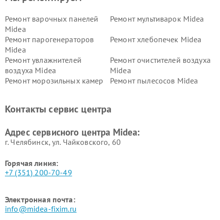
Ремонт варочных панелей
Ремонт мультиварок Midea
Midea
Ремонт парогенераторов
Ремонт хлебопечек Midea
Midea
Ремонт увлажнителей
Ремонт очистителей воздуха
воздуха Midea
Midea
Ремонт морозильных камер
Ремонт пылесосов Midea
Midea
Ремонт вертикальных
Ремонт обогревателей Midea
Контакты сервис центра
пылесосов Midea
Ремонт вытяжек Midea
Ремонт водонагревателей
Адрес сервисного центра Midea:
Midea
г. Челябинск, ул. Чайковского, 60
Горячая линия:
+7 (351) 200-70-49
Электронная почта:
info@midea-fixim.ru