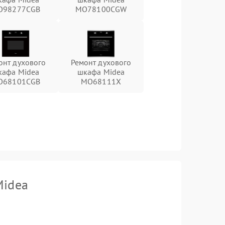
O98277CGB
MO78100CGW
онт духового
Ремонт духового
кафа Midea
шкафа Midea
O68101CGB
MO68111X
Midea