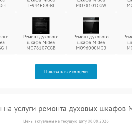
G-I
TF944EG9-BL
MO78101CGW
M
вого
Ремонт духового
Ремонт духового
Рем
ea
шкафа Midea
шкафа Midea
ш
G-I
MO78107CGB
MO96000MGB
M
Показать все модели
 на услуги ремонта духовых шкафов 
Цены актуальны на текущую дату 08.08.2026