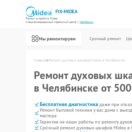
FIX-MIDEA
Ремонт устройств Midea
Специализированный cервисный центр г.
Челябинск
Мы ремонтируем
Срочный ремонт
Це
Главная
Ремонт духовых шкафов Midea в Челябинске
Ремонт духовых шк
в Челябинске от 500
Бесплатная диагностика
даже при отказ
Ремонт бытовой техники у вас дома с вые
мастера
Гарантия на наши работы по ремонту дух
Срочный ремонт духовых шкафов Midea в 
Ремонт варочных панелей Midea
Ремонт парогенераторов Midea
Ремонт увлажнителей воздуха Midea
Ремонт очистителей воздуха Midea
Ремонт морозильных камер Midea
Ремонт вертикальных пылесосов Midea
Ремонт водонагревателей Midea
Ремонт роботов-пылесосов Midea
Ремонт стиральных машин Midea
Ремонт посудомоечных машин Midea
Ремонт микроволновых печей Midea
Ремонт кондиционеров Midea
Ремонт сушильных машин Midea