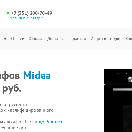
+7 (351) 200-70-49
Ежедневно с 9:00 до 21:00
ны
О нас
Отзывы
Доставка
Гарантии
Акции и скидки
Зая
афов
Midea
 руб.
е от ремонта
здом квалифицированного
до 3-х лет
овых шкафов Midea
течении часа